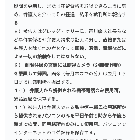
期間を更新し、または在留資格を取得できるように努
め、弁護人を介してその経過・結果を裁判所に報告す
る。
８）被告人はグレッグ・ケリー氏、西川廣人社長らな
ど事件関係者や弁護人請求の証人に対し、直接または
弁護人を除く他の者を介して
面接、通信、電話などに
よる一切の接触をしてはならない
。
９）
制限住居の玄関には監視カメラ（24時間作動）
を設置して録画
。画像（毎月末までの分）は翌月１５
日までに裁判所へ提出する。
１０）
弁護人から提供される携帯電話のみ使用可
。
通話履歴を保存する。
１１）被告人は弁護人である
弘中惇一郎氏の事務所か
ら提供されるパソコンのみを平日午前９時から午後５
時までの間、同事務所内のみにて使用可
。パソコンで
インターネットのログ記録を保存する。