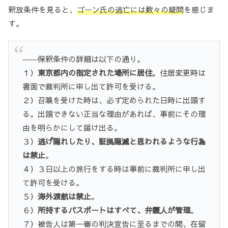
釈放条件を見ると、
ゴーン氏の逃亡には数々の疑問
を感じま
す。
――保釈条件の詳細は以下の通り。
１）
東京都内の指定された場所に居住
。住居変更時は
書面で裁判所に申し出て許可を受ける。
２）召喚を受けた時は、必ず定められた日時に出頭す
る。出頭できない正当な理由があれば、事前にその理
由を明らかにして届け出る。
３）
逃げ隠れしたり、証拠隠滅と思われるような行為
は禁止
。
４）３日以上の旅行をする時は事前に裁判所に申し出
て許可を受ける。
５）
海外渡航は禁止
。
６）
所持するパスポートはすべて、弁護人が管理
。
７）被告人は第一審の判決宣告に至るまでの間、在留