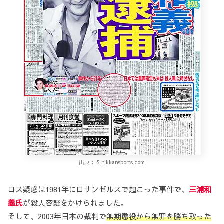
出典： 5.nikkansports.com
ロス疑惑は1981年にロサンゼルスで起こった事件で、
三浦和
義氏
が殺人容疑をかけられました。
そして、2003年日本の裁判で
無期懲役から無罪を勝ち取った