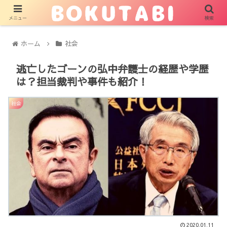
メニュー
検索
ホーム
社会
逃亡したゴーンの弘中弁護士の経歴や学歴
は？担当裁判や事件も紹介！
社会
2020.01.11