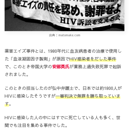
出典：matomake.com
薬害エイズ事件とは、1980年代に血友病患者の治療で使用し
た「血液凝固因子製剤」が原因で
HIV感染者をだした事件
で、このとき帝国大学の
安部英氏
が業務上過失致死罪で起訴
されました。
このときの担当したのが弘中弁護士で、日本では約1800人が
HIVに感染したそうですが
一審判決で無罪を勝ち取っていま
す
。
HIVに感染した人の中にはすでに死亡している人も多く、世
間でも注目を集める事件でした。