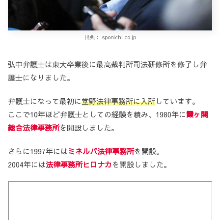
出典： sponichi.co.jp
弘中弁護士は東大卒業後に最高裁判所司法研修所を修了し弁
護士になりました。
弁護士になって最初に
堂野法律事務所に入所
しています。
ここで10年ほど弁護士としての経験を積み、1980年に
霞ヶ関
総合法律事務所
を開設しました。
さらに1997年には
ミネルバ法律事務所
を開設。
2004年には
法律事務所ヒロナカ
を開設しました。