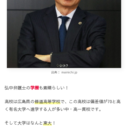
出典： mainichi.jp
弘中弁護士の
学歴
も素晴らしい！
高校は広島県の
修道高等学校
で、この高校は偏差値が70と高
く有名大学へ進学する人が多い中・高一貫校です。
そして大学はなんと
東大
！