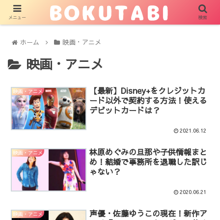
メニュー
検索
ホーム
映画・アニメ
映画・アニメ
【最新】Disney+をクレジットカ
映画・アニメ
ード以外で契約する方法！使える
デビットカードは？
2021.06.12
林原めぐみの旦那や子供情報まと
映画・アニメ
め！結婚で事務所を退職した訳じ
ゃない？
2020.06.21
声優・佐藤ゆうこの現在！新作ア
映画・アニメ