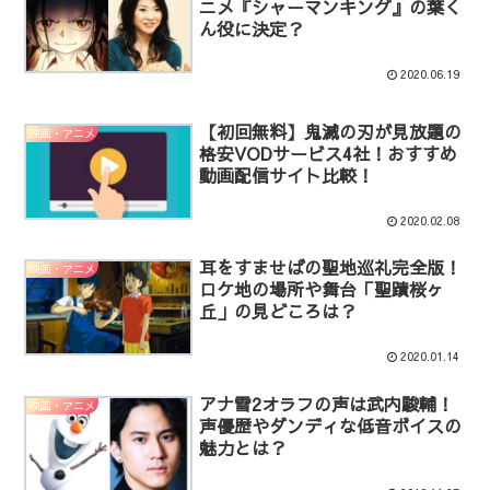
ニメ『シャーマンキング』の葉く
ん役に決定？
2020.06.19
【初回無料】鬼滅の刃が見放題の
映画・アニメ
格安VODサービス4社！おすすめ
動画配信サイト比較！
2020.02.08
耳をすませばの聖地巡礼完全版！
映画・アニメ
ロケ地の場所や舞台「聖蹟桜ヶ
丘」の見どころは？
2020.01.14
アナ雪2オラフの声は武内駿輔！
映画・アニメ
声優歴やダンディな低音ボイスの
魅力とは？