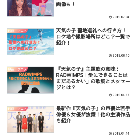
画像も！
2019.07.04
天気の子 聖地巡礼への行き方！
映画・アニメ
ロケ地や撮影場所はどこ？一覧で
紹介！
2019.06.10
『天気の子』主題歌の意味：
映画・アニメ
RADWIMPS「愛にできることは
まだあるかい」の歌詞とメッセー
ジとは？
2019.04.17
最新作『天気の子』の声優は若手
映画・アニメ
俳優＆女優が抜擢！他の主演作品
も紹介
2019.04.14