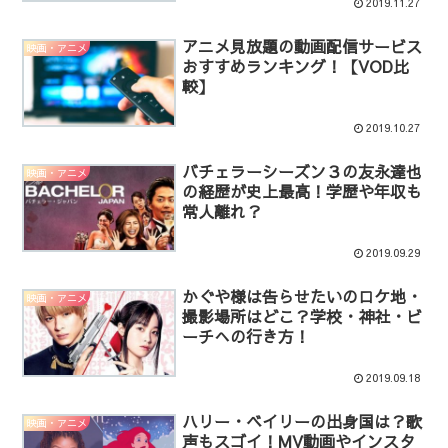
2019.11.27
アニメ見放題の動画配信サービス
映画・アニメ
おすすめランキング！【VOD比
較】
2019.10.27
バチェラーシーズン３の友永達也
映画・アニメ
の経歴が史上最高！学歴や年収も
常人離れ？
2019.09.29
かぐや様は告らせたいのロケ地・
映画・アニメ
撮影場所はどこ？学校・神社・ビ
ーチへの行き方！
2019.09.18
ハリー・ベイリーの出身国は？歌
映画・アニメ
声もスゴイ！MV動画やインスタ