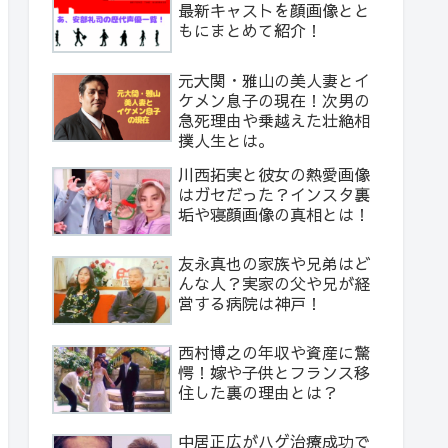
最新キャストを顔画像とと
もにまとめて紹介！
元大関・雅山の美人妻とイ
ケメン息子の現在！次男の
急死理由や乗越えた壮絶相
撲人生とは。
川西拓実と彼女の熱愛画像
はガセだった？インスタ裏
垢や寝顔画像の真相とは！
友永真也の家族や兄弟はど
んな人？実家の父や兄が経
営する病院は神戸！
西村博之の年収や資産に驚
愕！嫁や子供とフランス移
住した裏の理由とは？
中居正広がハゲ治療成功で