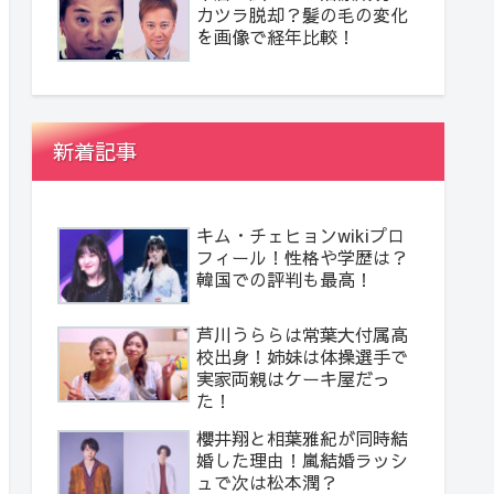
カツラ脱却？髪の毛の変化
を画像で経年比較！
新着記事
キム・チェヒョンwikiプロ
フィール！性格や学歴は？
韓国での評判も最高！
芦川うららは常葉大付属高
校出身！姉妹は体操選手で
実家両親はケーキ屋だっ
た！
櫻井翔と相葉雅紀が同時結
婚した理由！嵐結婚ラッシ
ュで次は松本潤？