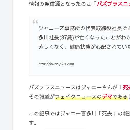
情報の発信源となったのは『
バズプラスニ
ジャニーズ事務所の代表取締役社長で
多川社長(87歳)が亡くなったことが
芳しくなく、健康状態が心配されてい
http://buzz-plus.com
バズプラスニュースはジャニーさんが「
死
その報道が
フェイクニュースの
デマ
である
この記事ではジャニー喜多川「死去」の報
す。